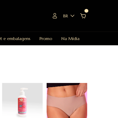
0
BR
et e embalagens
Promo
Na Mídia