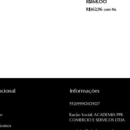
R$168,00
Pantys
R$162,96
com
Pix
tucional
Informações
5521999010507
to
Razão Social: ACADEMIA PPK
COMERCIO E SERVICOS LTDA
Somos