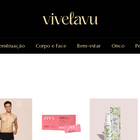
nstruação
Corpo e Face
Bem-estar
Onco
P