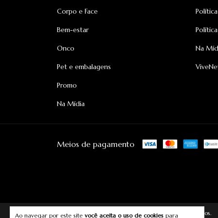
Corpo e Face
Polític
Bem-estar
Polític
Onco
Na Míd
Pet e embalagens
ViveN
Promo
Na Mídia
Meios de pagamento
Copyright Vivelavu - 2026. Todos os direitos reservados.
Ao navegar por este site
você aceita o uso de cookies
para