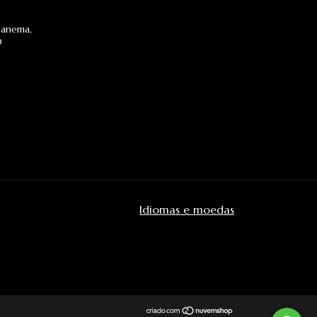
Ipanema,
0
Idiomas e moedas