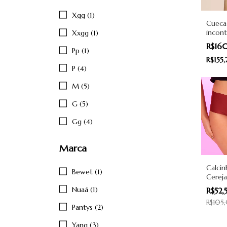
Xgg (1)
Cueca
incont
Xxgg (1)
men - 
R$16
Pp (1)
R$155
P (4)
M (5)
G (5)
Gg (4)
Marca
Calcin
Bewet (1)
Cereja
Nuaá (1)
R$52
R$105
Pantys (2)
Yang (3)