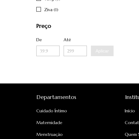
Ziva (1)
Preço
De
Até
Aplicar
Departamentos
Insti
Cuidado Íntimo
Início
Maternidade
Conta
Menstruação
Quem 