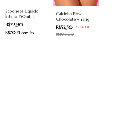
Sabonete Líquido
Calcinha Flow -
Íntimo 150ml -
Chocolate - Yang
BeWet
R$72,90
R$52,50
-
50
%
OFF
R$70,71
com
Pix
R$105,00