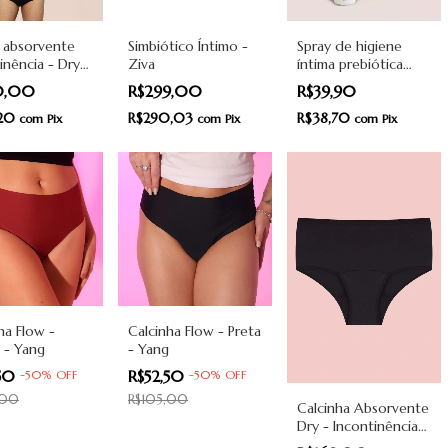
 absorvente
Simbiótico Íntimo -
Spray de higiene
inência - Dry
Ziva
íntima prebiótica
Preto - Pantys
Fresh - 50ml - Nuaá
0,00
R$299,00
R$39,90
,20
R$290,03
R$38,70
com
Pix
com
Pix
com
Pix
ha Flow -
Calcinha Flow - Preta
 - Yang
- Yang
,50
R$52,50
-
50
%
OFF
-
50
%
OFF
,00
R$105,00
Calcinha Absorvente
Dry - Incontinência
Moderada - Preta -