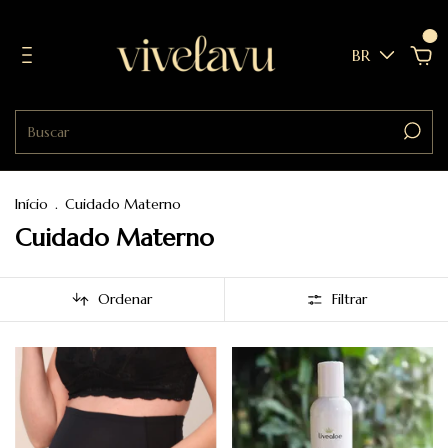
0
BR
Início
.
Cuidado Materno
Cuidado Materno
Ordenar
Filtrar