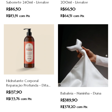
Sabonete 240ml - Livealoe
200ml - Livealoe
R$86,50
R$66,50
R$83,91
R$64,51
com
Pix
com
Pix
Hidratante Corporal
Reparação Profunda - Dita
Cuja
R$137,90
Babaleia - Naninha - Duna
R$133,76
com
Pix
R$389,90
R$378,20
com
Pix