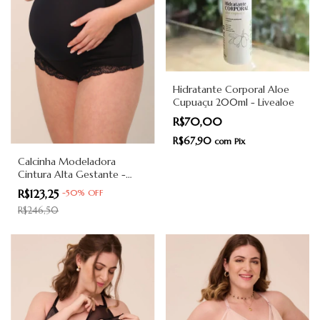
Hidratante Corporal Aloe
Cupuaçu 200ml - Livealoe
R$70,00
R$67,90
com
Pix
Calcinha Modeladora
Cintura Alta Gestante -
Yang
R$123,25
-
50
%
OFF
R$246,50