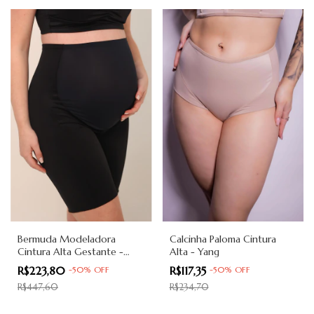
Bermuda Modeladora
Calcinha Paloma Cintura
Cintura Alta Gestante -
Alta - Yang
Yang
R$223,80
R$117,35
-
50
%
OFF
-
50
%
OFF
R$447,60
R$234,70