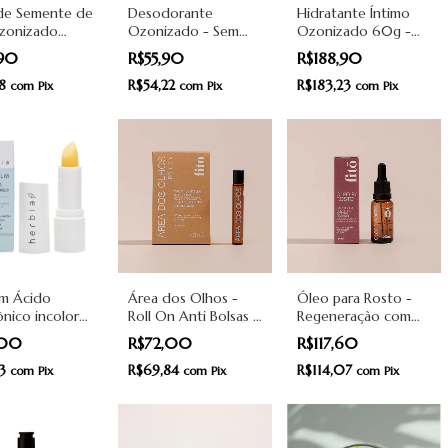
de Semente de
Desodorante
Hidratante Íntimo
zonizado
Ozonizado - Sem
Ozonizado 60g -
- Ozoncare
Alumínio - 50ml -
Ozoncare
,90
R$55,90
R$188,90
Ozoncare
38
R$54,22
R$183,23
com
Pix
com
Pix
com
Pix
lm Ácido
Área dos Olhos -
Óleo para Rosto -
ônico incolor
Roll On Anti Bolsas e
Regeneração com
 Herbia
Olheiras - Fito
Ativos Vegetais -
,00
R$72,00
R$117,60
Fito
23
R$69,84
R$114,07
com
Pix
com
Pix
com
Pix