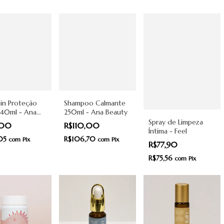
in Proteção
Shampoo Calmante
240ml - Ana
250ml - Ana Beauty
y
Spray de Limpeza
,00
R$110,00
Íntima - Feel
,05
R$106,70
com
Pix
com
Pix
R$77,90
R$75,56
com
Pix