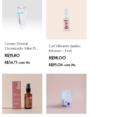
Creme Dental
Gel Vibrante Jambu
Ozonizado Mini 15g
Intenso - Feel
- Ozoncare
R$35,80
R$98,00
R$34,73
com
Pix
R$95,06
com
Pix