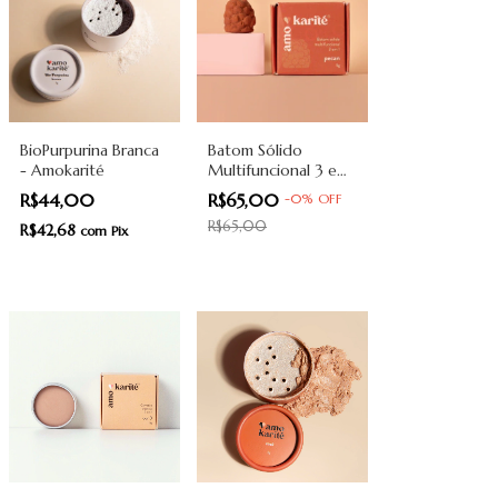
BioPurpurina Branca
Batom Sólido
- Amokarité
Multifuncional 3 em
1 - Pecan -
R$44,00
R$65,00
-
0
%
OFF
Amokarité
R$65,00
R$42,68
com
Pix