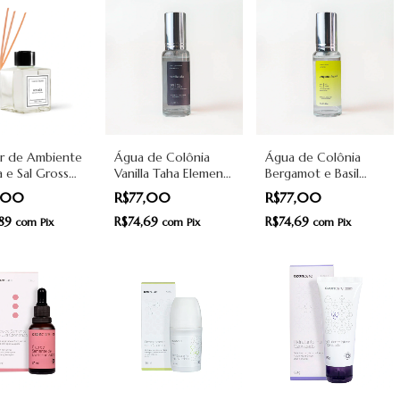
or de Ambiente
Água de Colônia
Água de Colônia
 e Sal Grosso
Vanilla Taha Elements
Bergamot e Basil
- Essencial
15ml - Essencial
15ml - Essencial
7,00
R$77,00
R$77,00
ics
Organics
Organics
,89
R$74,69
R$74,69
com
Pix
com
Pix
com
Pix