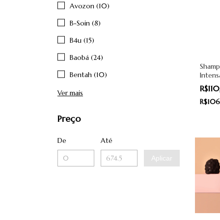
Avozon (10)
B-Soin (8)
B4u (15)
Baobá (24)
Shamp
Bentah (10)
Intens
Ana B
R$11
Ver mais
R$10
Preço
De
Até
Aplicar