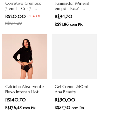
Corretivo Cremoso
Iluminador Mineral
3 em 1 - Cor 3 -
em pó - Rosé -
Amokarité
Amokarité
R$20,00
R$94,70
-
81
%
OFF
R$104,20
R$91,86
com
Pix
Calcinha Absorvente
Gel Creme 240ml -
Fluxo Intenso Hot
Ana Beauty
Pant - Preto - Pantys
R$140,70
R$90,00
R$136,48
R$87,30
com
Pix
com
Pix