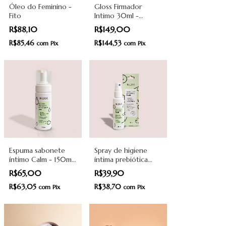
Óleo do Feminino -
Gloss Firmador
Fito
Intimo 30ml -
Avozon
R$88,10
R$149,00
R$85,46
R$144,53
com
Pix
com
Pix
Espuma sabonete
Spray de higiene
íntimo Calm - 150ml
íntima prebiótica
- Nuaá
Fresh - 50ml - Nuaá
R$65,00
R$39,90
R$63,05
R$38,70
com
Pix
com
Pix