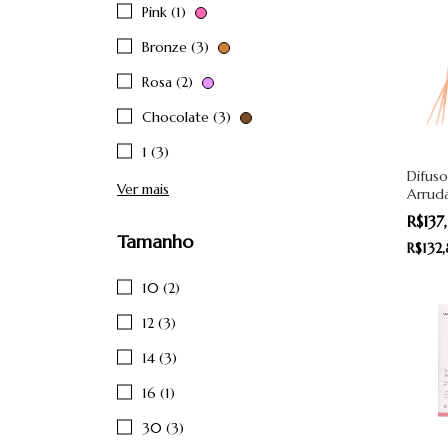
Pink (1)
Bronze (3)
Rosa (2)
Chocolate (3)
1 (3)
Difus
Ver mais
Arruda
100ml 
R$13
Organ
Tamanho
R$132
10 (2)
12 (3)
14 (3)
16 (1)
30 (3)