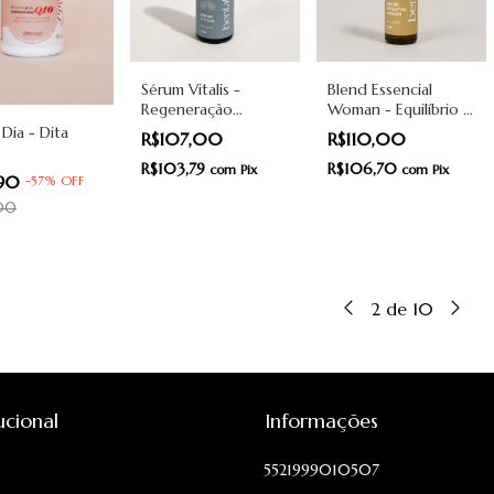
Sérum Vitalis -
Blend Essencial
Regeneração
Woman - Equilíbrio e
Profunda - Bentah
Conexão com o
 Dia - Dita
R$107,00
R$110,00
Feminino - 10ml -
R$103,79
Bentah
R$106,70
com
Pix
com
Pix
,90
-
57
%
OFF
,00
2
de
10
tucional
Informações
5521999010507