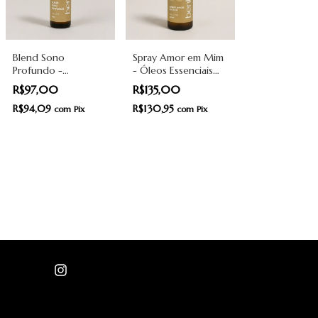
Blend Sono
Spray Amor em Mim
Profundo -
- Óleos Essenciais
Relaxamento e Sono
com Cristais de
R$97,00
R$135,00
Restaurador - 10ml -
Quartzo Rosa -
Bentah
R$94,09
100ml - Bentah
R$130,95
com
Pix
com
Pix