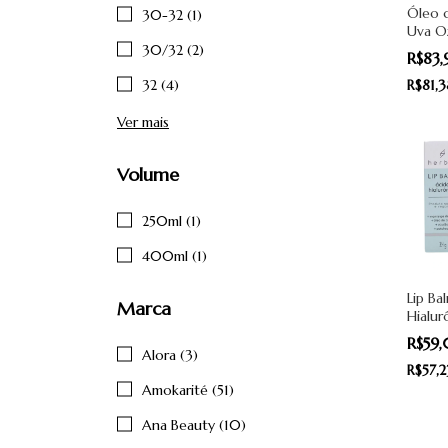
Óleo 
30-32 (1)
Uva O
30ml 
30/32 (2)
R$83
32 (4)
R$81,
Ver mais
Volume
250ml (1)
400ml (1)
Lip Ba
Marca
Hialur
3,4g -
R$59
Alora (3)
R$57,
Amokarité (51)
Ana Beauty (10)