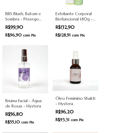
BBS Blush, Batom e
Esfoliante Corporal
Sombra - Pêssego
Biofuncional 180g -
Rose - BioBio
Ozoncare
R$99,90
R$132,90
R$96,90
R$128,91
com
Pix
com
Pix
Óleo Feminino Shakti
Bruma Facial - Água
- Hystera
de Rosas - Hystera
R$96,20
R$56,80
R$93,31
com
Pix
R$55,10
com
Pix