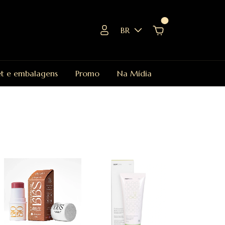
0
BR
et e embalagens
Promo
Na Mídia