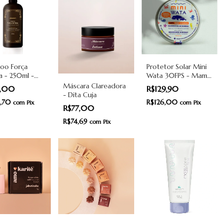
Protetor Solar Mini
oo Força
Wata 30FPS - Mami
a - 250ml -
Wata
eauty
Máscara Clareadora
R$129,90
0,00
- Dita Cuja
R$126,00
6,70
com
Pix
com
Pix
R$77,00
R$74,69
com
Pix