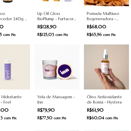
poo
Lip Oil Gloss
Pomada Multiuso
lecedor 240g -
BioPlump - Furtacor -
Regeneradora -
oe
BioBio
Madre Naturaleza
,10
R$128,90
R$68,00
85
R$125,03
R$65,96
com
Pix
com
Pix
com
Pix
 Hidratante
Vela de Massagem -
Óleo Antioxidante
 - Feel
Inn
de Romã - Hystera
9,00
R$79,90
R$61,90
13
R$77,50
R$60,04
com
Pix
com
Pix
com
Pix