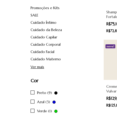
Promoções e Kits
Sham
SALE
Forta
Liveal
Cuidado Íntimo
R$75
Cuidado da Beleza
R$72,
Cuidado Capilar
Cuidado Corporal
Cuidado Facial
Cuidado Materno
Ver mais
Cor
Creme
Vulvar
Preto (9)
R$12
Azul (3)
R$125,
Verde (1)