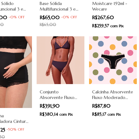
 Sólido
Base Sólida
Moistcare 192ml -
uncional 3 em
Multifuncional 3 em
Wecare
uticaba -
1 - Amokarité
,00
R$65,00
R$267,60
-
0
%
OFF
-
0
%
OFF
rité
00
R$65,00
R$259,57
com
Pix
Conjunto
Calcinha Absorvente
Absorvente Fluxo
Fluxo Moderado
Leve - Triângulo -
Comfy - Preto e
R$391,90
R$87,80
Preto - Pantys
Rosa - Pantys
R$380,14
R$85,17
com
Pix
com
Pix
ha
adora Cintura
estante -
,25
-
50
%
OFF
,50