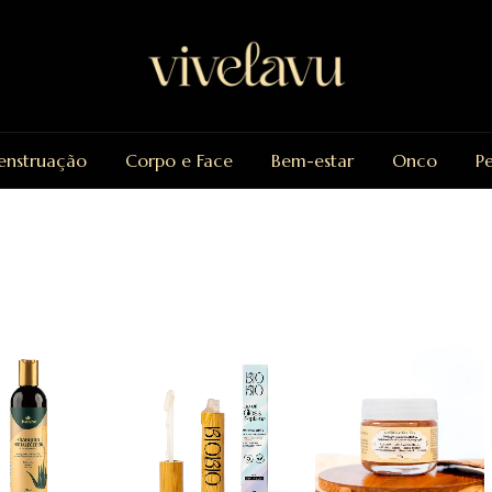
nstruação
Corpo e Face
Bem-estar
Onco
P